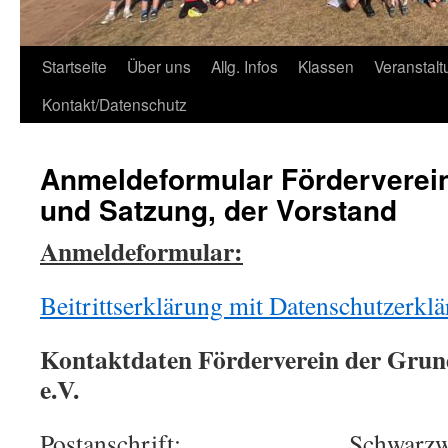
Zum
Startseite
Über uns
Allg. Infos
Klassen
Veranstal
Inhalt
Kontakt/Datenschutz
springen
Anmeldeformular Förderverein
und Satzung, der Vorstand
Anmeldeformular:
Beitrittserklärung mit Datenschutzerkl
Kontaktdaten Förderverein der Grun
e.V.
Postanschrift: Schwarzwalds