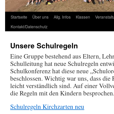
Zum
Startseite
Über uns
Allg. Infos
Klassen
Veranstal
Inhalt
Kontakt/Datenschutz
springen
Unsere Schulregeln
Eine Gruppe bestehend aus Eltern, Leh
Schulleitung hat neue Schulregeln entwi
Schulkonferenz hat diese neue „Schulo
beschlossen. Wichtig war uns, dass die 
leicht verständlich sind. Auf einer Vo
die Regeln mit den Kindern besprochen
Schulregeln Kirchzarten neu