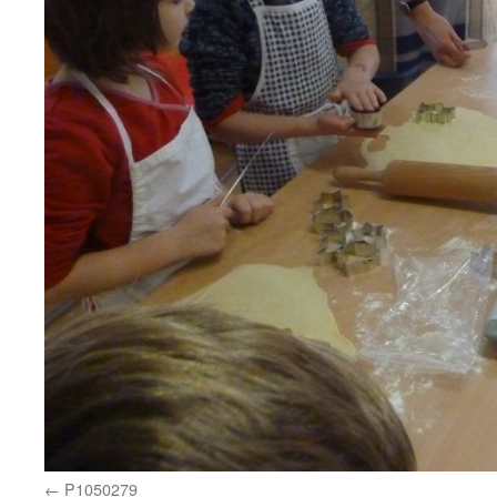
P1050279