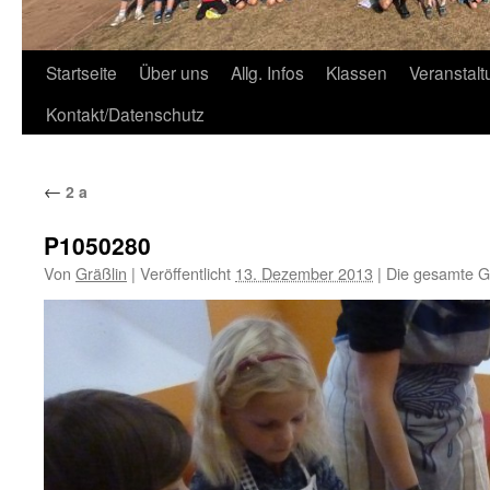
Zum
Startseite
Über uns
Allg. Infos
Klassen
Veranstal
Inhalt
Kontakt/Datenschutz
springen
←
2 a
P1050280
Von
Gräßlin
|
Veröffentlicht
13. Dezember 2013
|
Die gesamte G