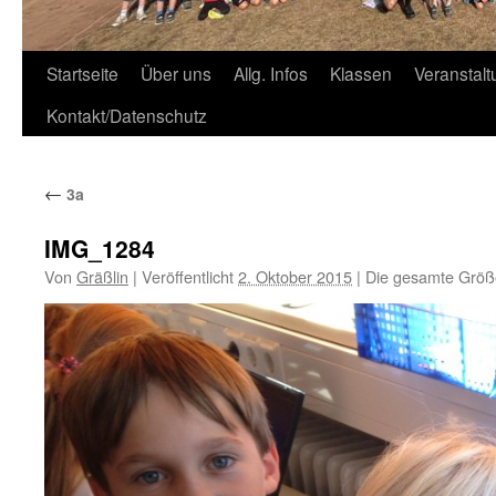
Zum
Startseite
Über uns
Allg. Infos
Klassen
Veranstal
Inhalt
Kontakt/Datenschutz
springen
←
3a
IMG_1284
Von
Gräßlin
|
Veröffentlicht
2. Oktober 2015
|
Die gesamte Größ