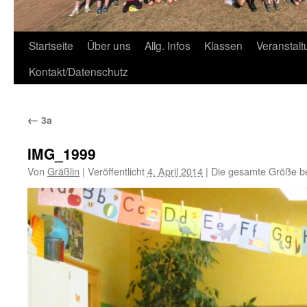
Zum
Startseite
Über uns
Allg. Infos
Klassen
Veranstal
Inhalt
Kontakt/Datenschutz
springen
←
3a
IMG_1999
Von
Gräßlin
|
Veröffentlicht
4. April 2014
|
Die gesamte Größe b