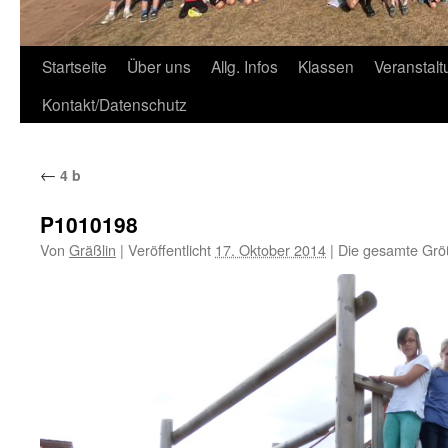
Zum
Startseite
Über uns
Allg. Infos
Klassen
Veranstal
Inhalt
Kontakt/Datenschutz
springen
←
4 b
P1010198
Von
Gräßlin
|
Veröffentlicht
17. Oktober 2014
|
Die gesamte Grö