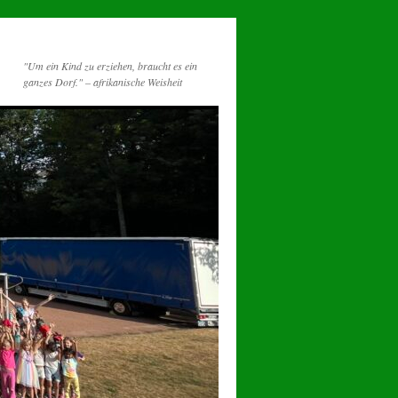
"Um ein Kind zu erziehen, braucht es ein
ganzes Dorf." – afrikanische Weisheit