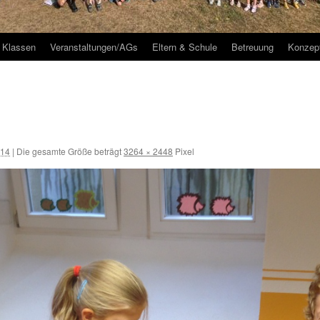
Klassen
Veranstaltungen/AGs
Eltern & Schule
Betreuung
Konzep
014
|
Die gesamte Größe beträgt
3264 × 2448
Pixel