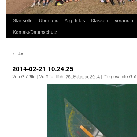
Zum
Startseite
Über uns
Allg. Infos
Klassen
Veranstal
Inhalt
Kontakt/Datenschutz
springen
←
4c
2014-02-21 10.24.25
Von
Gräßlin
|
Veröffentlicht
25. Februar 2014
|
Die gesamte Grö