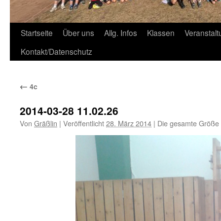
Zum
Startseite
Über uns
Allg. Infos
Klassen
Veranstal
Inhalt
Kontakt/Datenschutz
springen
←
4c
2014-03-28 11.02.26
Von
Gräßlin
|
Veröffentlicht
28. März 2014
|
Die gesamte Größe 