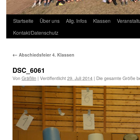
Zum
Startseite
Über uns
Allg. Infos
Klassen
Veranstal
Inhalt
Kontakt/Datenschutz
springen
←
Abschiedsfeier 4. Klassen
DSC_6061
Von
Gräßlin
|
Veröffentlicht
29. Juli 2014
|
Die gesamte Größe b