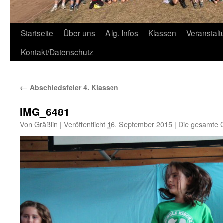
Zum
Startseite
Über uns
Allg. Infos
Klassen
Veranstal
Inhalt
Kontakt/Datenschutz
springen
←
Abschiedsfeier 4. Klassen
IMG_6481
Von
Gräßlin
|
Veröffentlicht
16. September 2015
|
Die gesamte 