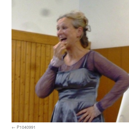
P1040991