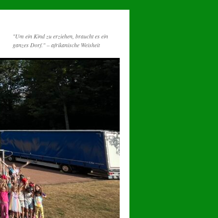
"Um ein Kind zu erziehen, braucht es ein
ganzes Dorf." – afrikanische Weisheit