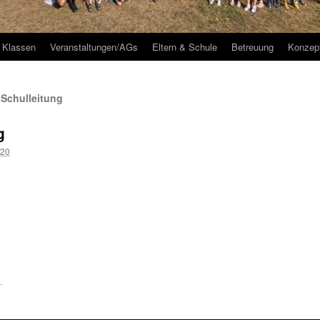
Klassen
Veranstaltungen/AGs
Eltern & Schule
Betreuung
Konzep
 Schulleitung
g
020
.