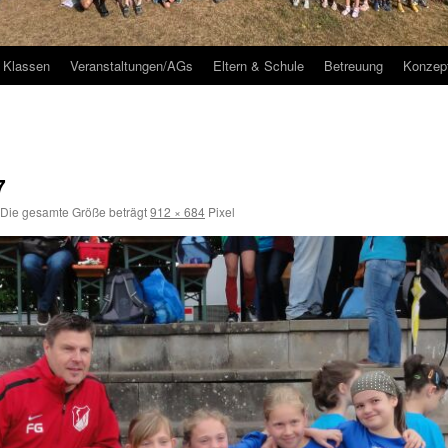
Klassen
Veranstaltungen/AGs
Eltern & Schule
Betreuung
Konzep
7
Die gesamte Größe beträgt
912 × 684
Pixel