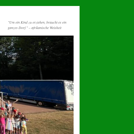
"Um ein Kind zu erziehen, braucht es ein
ganzes Dorf." – afrikanische Weisheit