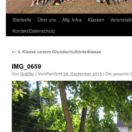
Zum
Startseite
Über uns
Allg. Infos
Klassen
Veranstal
Inhalt
Kontakt/Datenschutz
springen
←
0. Klasse unsere Grundschulförderklasse
IMG_0659
Von
Gräßlin
|
Veröffentlicht
28. September 2015
|
Die gesamte 