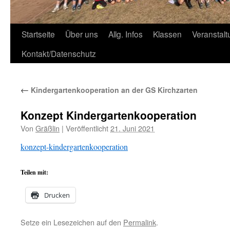
Zum
Startseite
Über uns
Allg. Infos
Klassen
Veranstal
Inhalt
Kontakt/Datenschutz
springen
←
Kindergartenkooperation an der GS Kirchzarten
Konzept Kindergartenkooperation
Von
Gräßlin
|
Veröffentlicht
21. Juni 2021
konzept-kindergartenkooperation
Teilen mit:
Drucken
Setze ein Lesezeichen auf den
Permalink
.