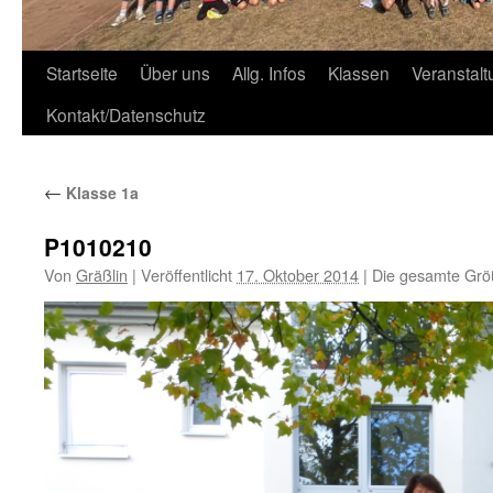
Zum
Startseite
Über uns
Allg. Infos
Klassen
Veranstal
Inhalt
Kontakt/Datenschutz
springen
←
Klasse 1a
P1010210
Von
Gräßlin
|
Veröffentlicht
17. Oktober 2014
|
Die gesamte Grö