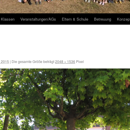
Klassen
Veranstaltungen/AGs
Eltern & Schule
Betreuung
Konzep
r 2015
|
Die gesamte Größe beträgt
2048 × 1536
Pixel