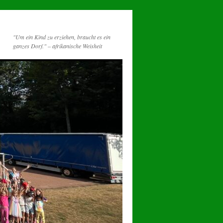
"Um ein Kind zu erziehen, braucht es ein
ganzes Dorf." – afrikanische Weisheit