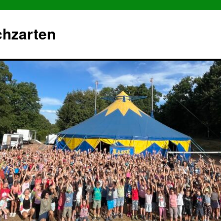
chzarten