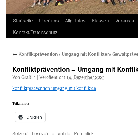
Zum
Startseite
Über uns
Allg. Infos
Klassen
Veranstal
Inhalt
Kontakt/Datenschutz
springen
←
Konfliktprävention / Umgang mit Konflikten/ Gewaltpräv
Konfliktprävention – Umgang mit Konfli
Von
Gräßlin
|
Veröffentlicht
19. Dezember 2024
konfliktpraevention-umgang-mit-konflikten
Teilen mit:
Drucken
Setze ein Lesezeichen auf den
Permalink
.