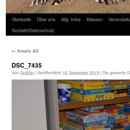
Zum
Startseite
Über uns
Allg. Infos
Klassen
Veranstal
Inhalt
Kontakt/Datenschutz
springen
←
Kreativ AG
DSC_7435
Von
Gräßlin
|
Veröffentlicht
16. November 2015
|
Die gesamte G