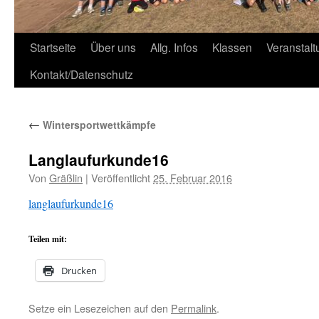
Zum
Startseite
Über uns
Allg. Infos
Klassen
Veranstal
Inhalt
Kontakt/Datenschutz
springen
←
Wintersportwettkämpfe
Langlaufurkunde16
Von
Gräßlin
|
Veröffentlicht
25. Februar 2016
langlaufurkunde16
Teilen mit:
Drucken
Setze ein Lesezeichen auf den
Permalink
.