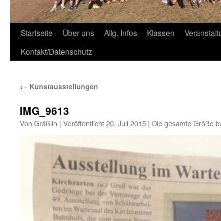
Zum
Startseite
Über uns
Allg. Infos
Klassen
Veranstal
Inhalt
Kontakt/Datenschutz
springen
←
Kunstausstellungen
IMG_9613
Von
Gräßlin
|
Veröffentlicht
20. Juli 2015
|
Die gesamte Größe b