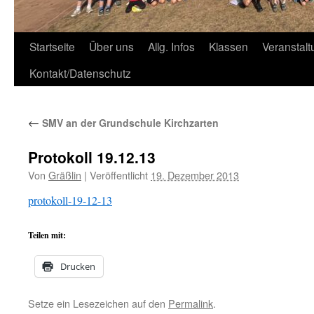
Zum
Startseite
Über uns
Allg. Infos
Klassen
Veranstal
Inhalt
Kontakt/Datenschutz
springen
←
SMV an der Grundschule Kirchzarten
Protokoll 19.12.13
Von
Gräßlin
|
Veröffentlicht
19. Dezember 2013
protokoll-19-12-13
Teilen mit:
Drucken
Setze ein Lesezeichen auf den
Permalink
.