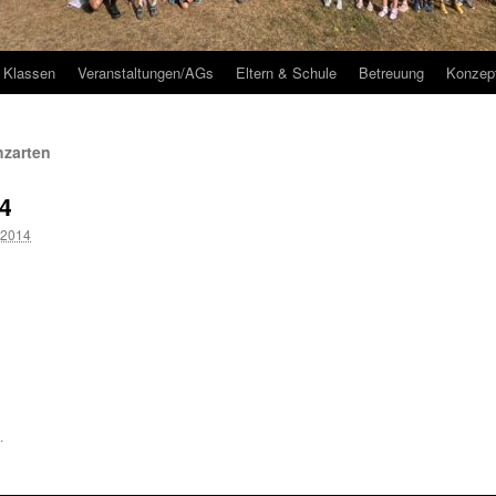
Klassen
Veranstaltungen/AGs
Eltern & Schule
Betreuung
Konzep
hzarten
4
 2014
.