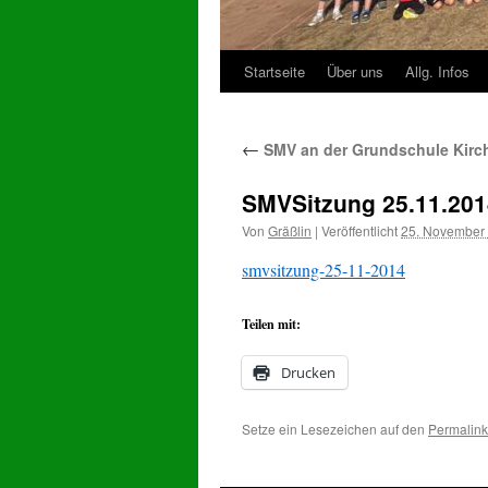
Startseite
Über uns
Allg. Infos
Zum
Inhalt
←
SMV an der Grundschule Kirc
springen
SMVSitzung 25.11.201
Von
Gräßlin
|
Veröffentlicht
25. November
smvsitzung-25-11-2014
Teilen mit:
Drucken
Setze ein Lesezeichen auf den
Permalink