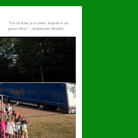
"Um ein Kind zu erziehen, braucht es ein
ganzes Dorf." – afrikanische Weisheit