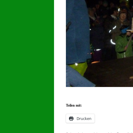
Teilen mit:
Drucken