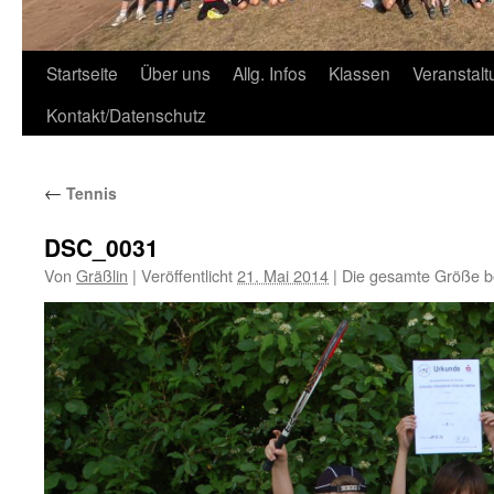
Zum
Startseite
Über uns
Allg. Infos
Klassen
Veranstal
Inhalt
Kontakt/Datenschutz
springen
←
Tennis
DSC_0031
Von
Gräßlin
|
Veröffentlicht
21. Mai 2014
|
Die gesamte Größe b