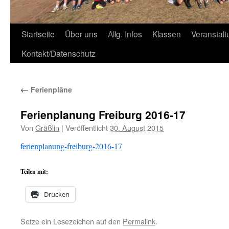
Zum
Startseite
Über uns
Allg. Infos
Klassen
Veranstal
Inhalt
Kontakt/Datenschutz
springen
←
Ferienpläne
Ferienplanung Freiburg 2016-17
Von
Gräßlin
|
Veröffentlicht
30. August 2015
ferienplanung-freiburg-2016-17
Teilen mit:
Drucken
Setze ein Lesezeichen auf den
Permalink
.