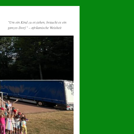
"Um ein Kind zu erziehen, braucht es ein
ganzes Dorf." – afrikanische Weisheit