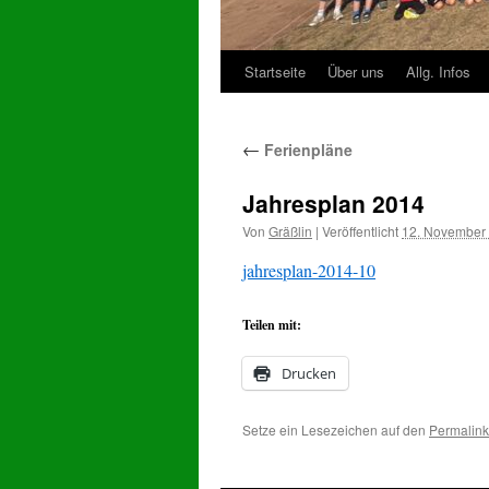
Startseite
Über uns
Allg. Infos
Zum
Inhalt
←
Ferienpläne
springen
Jahresplan 2014
Von
Gräßlin
|
Veröffentlicht
12. November
jahresplan-2014-10
Teilen mit:
Drucken
Setze ein Lesezeichen auf den
Permalink