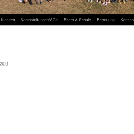
Klassen
Veranstaltungen/AGs
Eltern & Schule
Betreuung
Konzep
 2014
.