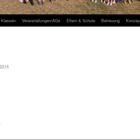
Klassen
Veranstaltungen/AGs
Eltern & Schule
Betreuung
Konzep
 2014
.