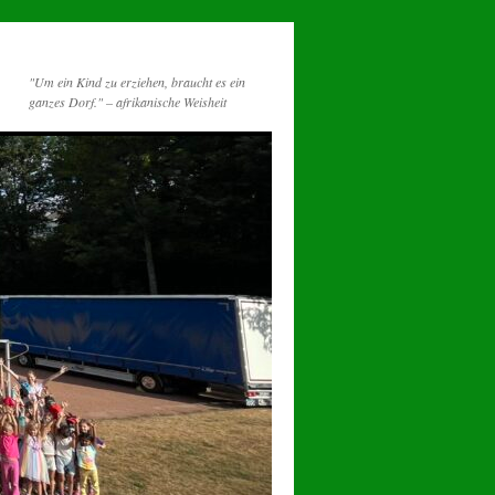
"Um ein Kind zu erziehen, braucht es ein
ganzes Dorf." – afrikanische Weisheit