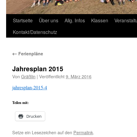
Zum
Startseite
Über uns
Allg. Infos
Klassen
Veranstal
Inhalt
Kontakt/Datenschutz
springen
←
Ferienpläne
Jahresplan 2015
Von
Gräßlin
|
Veröffentlicht
9. März 2016
jahresplan-2015-4
Teilen mit:
Drucken
Setze ein Lesezeichen auf den
Permalink
.