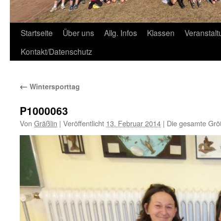
Zum
Startseite
Über uns
Allg. Infos
Klassen
Veranstal
Inhalt
Kontakt/Datenschutz
springen
←
Wintersporttag
P1000063
Von
Gräßlin
|
Veröffentlicht
13. Februar 2014
|
Die gesamte Grö