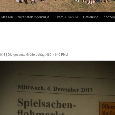
Klassen
Veranstaltungen/AGs
Eltern & Schule
Betreuung
Konzep
2013
|
Die gesamte Größe beträgt
480 × 640
Pixel