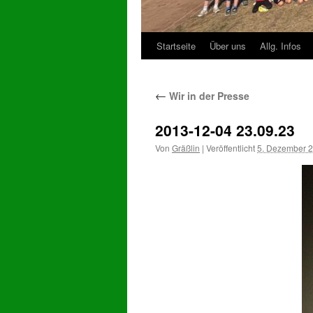
Startseite
Über uns
Allg. Infos
Zum
Inhalt
←
Wir in der Presse
springen
2013-12-04 23.09.23
Von
Gräßlin
|
Veröffentlicht
5. Dezember 