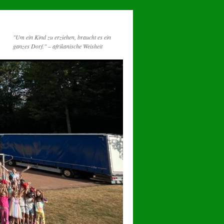
"Um ein Kind zu erziehen, braucht es ein
ganzes Dorf." – afrikanische Weisheit