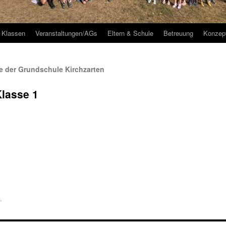
Klassen
Veranstaltungen/AGs
Eltern & Schule
Betreuung
Konzep
 der Grundschule Kirchzarten
Klasse 1
.