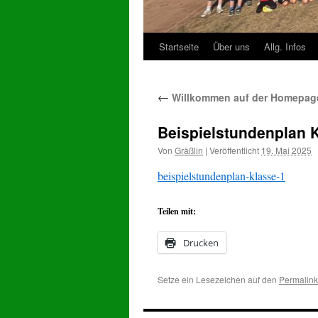
Startseite
Über uns
Allg. Infos
Zum
Inhalt
←
Willkommen auf der Homepage
springen
Beispielstundenplan 
Von
Gräßlin
|
Veröffentlicht
19. Mai 2025
beispielstundenplan-klasse-1
Teilen mit:
Drucken
Setze ein Lesezeichen auf den
Permalink