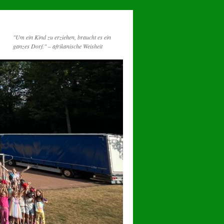
"Um ein Kind zu erziehen, braucht es ein
ganzes Dorf." – afrikanische Weisheit