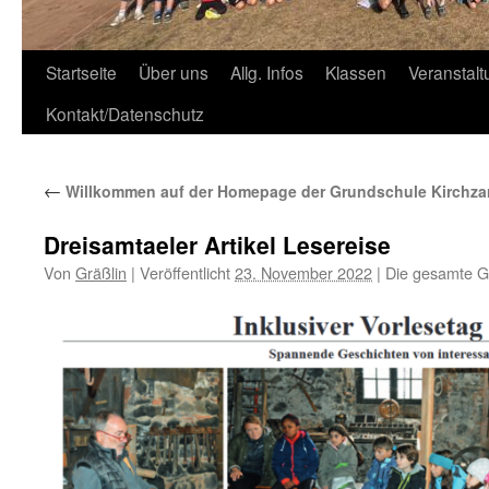
Zum
Startseite
Über uns
Allg. Infos
Klassen
Veranstal
Inhalt
Kontakt/Datenschutz
springen
←
Willkommen auf der Homepage der Grundschule Kirchza
Dreisamtaeler Artikel Lesereise
Von
Gräßlin
|
Veröffentlicht
23. November 2022
|
Die gesamte G