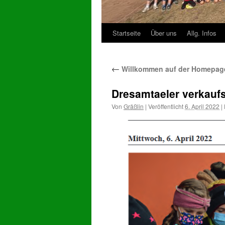
Startseite
Über uns
Allg. Infos
Zum
Inhalt
←
Willkommen auf der Homepage
springen
Dresamtaeler verkauf
Von
Gräßlin
|
Veröffentlicht
6. April 2022
|