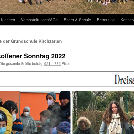
Klassen
Veranstaltungen/AGs
Eltern & Schule
Betreuung
Konzep
 der Grundschule Kirchzarten
soffener Sonntag 2022
Die gesamte Größe beträgt
921 × 736
Pixel