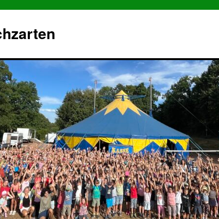
chzarten