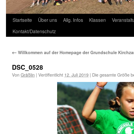
Zum
Startseite
Über uns
Allg. Infos
Klassen
Veranstal
Inhalt
Kontakt/Datenschutz
springen
←
Willkommen auf der Homepage der Grundschule Kirchza
DSC_0528
Von
Gräßlin
|
Veröffentlicht
12. Juli 2019
|
Die gesamte Größe b