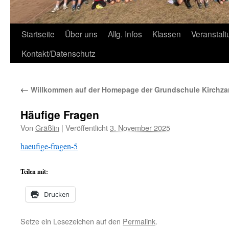
Zum
Startseite
Über uns
Allg. Infos
Klassen
Veranstal
Inhalt
Kontakt/Datenschutz
springen
←
Willkommen auf der Homepage der Grundschule Kirchza
Häufige Fragen
Von
Gräßlin
|
Veröffentlicht
3. November 2025
haeufige-fragen-5
Teilen mit:
Drucken
Setze ein Lesezeichen auf den
Permalink
.