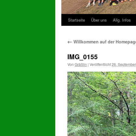
Startseite
Über uns
Allg. Infos
Zum
Inhalt
←
Willkommen auf der Homepage
springen
IMG_0155
Von
Gräßlin
|
Veröffentlicht
26. Septembe