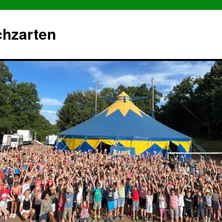
chzarten