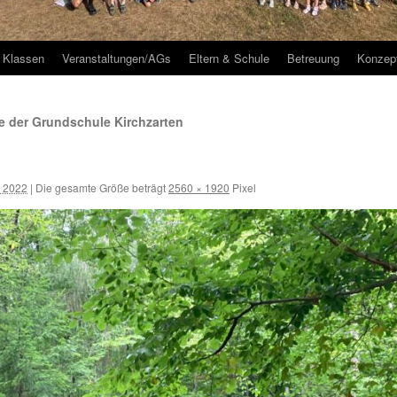
Klassen
Veranstaltungen/AGs
Eltern & Schule
Betreuung
Konzep
 der Grundschule Kirchzarten
r 2022
|
Die gesamte Größe beträgt
2560 × 1920
Pixel