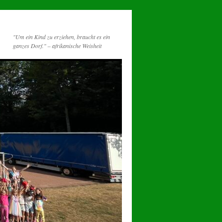
"Um ein Kind zu erziehen, braucht es ein
ganzes Dorf." – afrikanische Weisheit