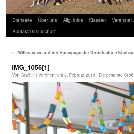
Zum
Startseite
Über uns
Allg. Infos
Klassen
Veranstal
Inhalt
Kontakt/Datenschutz
springen
←
Willkommen auf der Homepage der Grundschule Kirchza
IMG_1056[1]
Von
Gräßlin
|
Veröffentlicht
8. Februar 2018
|
Die gesamte Größ