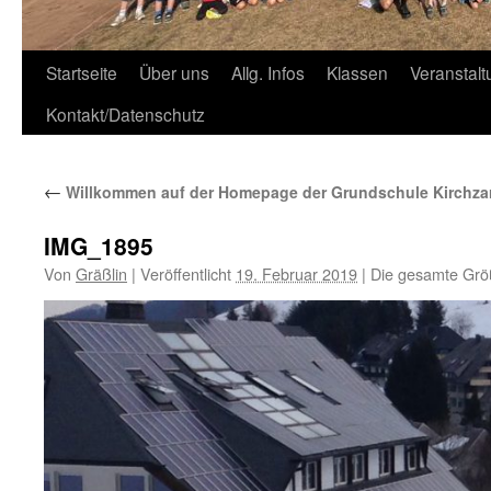
Zum
Startseite
Über uns
Allg. Infos
Klassen
Veranstal
Inhalt
Kontakt/Datenschutz
springen
←
Willkommen auf der Homepage der Grundschule Kirchza
IMG_1895
Von
Gräßlin
|
Veröffentlicht
19. Februar 2019
|
Die gesamte Grö