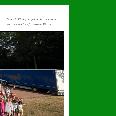
"Um ein Kind zu erziehen, braucht es ein
ganzes Dorf." – afrikanische Weisheit