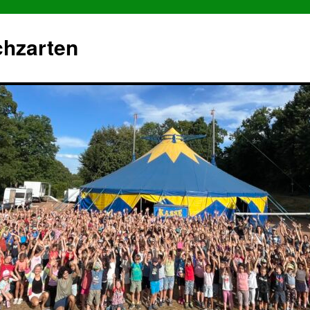
chzarten