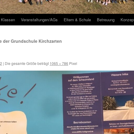
Klassen
Veranstaltungen/AGs
Eltern & Schule
Betreuung
Konzep
 der Grundschule Kirchzarten
22
|
Die gesamte Größe beträgt
1065 × 786
Pixel