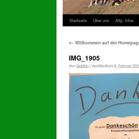
Startseite
Über uns
Allg. Infos
Zum
Inhalt
←
Willkommen auf der Homepage
springen
IMG_1905
Von
Gräßlin
|
Veröffentlicht
8. Februar 20