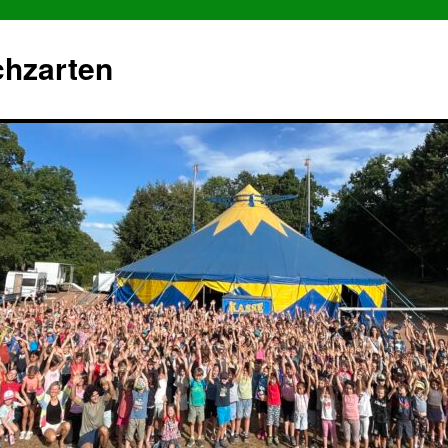
chzarten