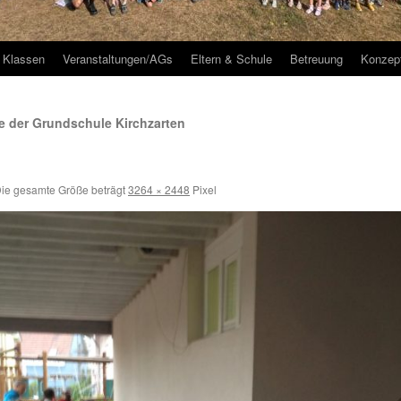
Klassen
Veranstaltungen/AGs
Eltern & Schule
Betreuung
Konzep
 der Grundschule Kirchzarten
ie gesamte Größe beträgt
3264 × 2448
Pixel