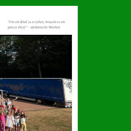
"Um ein Kind zu erziehen, braucht es ein
ganzes Dorf." – afrikanische Weisheit