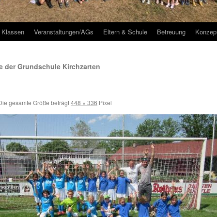
Klassen
Veranstaltungen/AGs
Eltern & Schule
Betreuung
Konzep
 der Grundschule Kirchzarten
ie gesamte Größe beträgt
448 × 336
Pixel