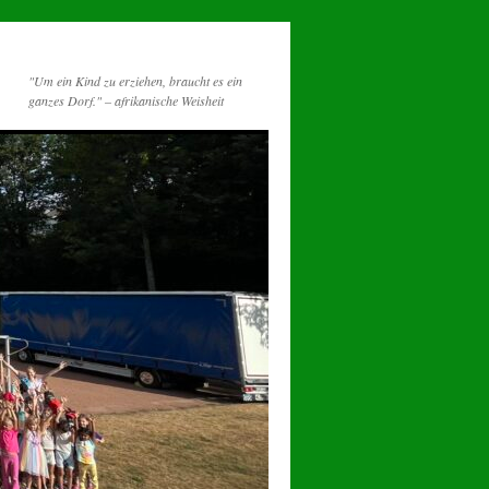
"Um ein Kind zu erziehen, braucht es ein
ganzes Dorf." – afrikanische Weisheit