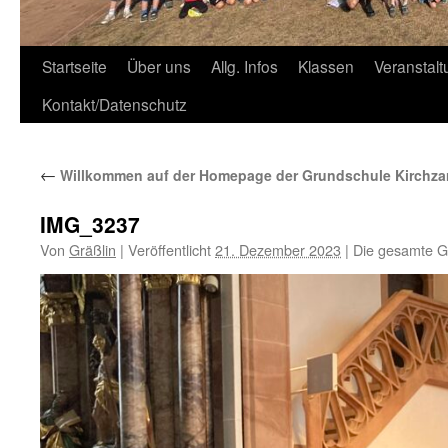
Zum
Startseite
Über uns
Allg. Infos
Klassen
Veranstal
Inhalt
Kontakt/Datenschutz
springen
←
Willkommen auf der Homepage der Grundschule Kirchza
IMG_3237
Von
Gräßlin
|
Veröffentlicht
21. Dezember 2023
|
Die gesamte G