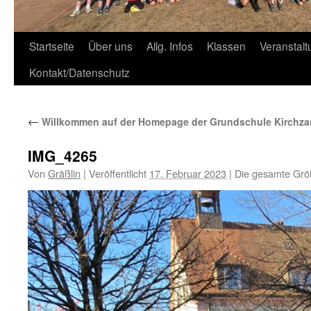
Zum
Startseite
Über uns
Allg. Infos
Klassen
Veranstal
Inhalt
Kontakt/Datenschutz
springen
←
Willkommen auf der Homepage der Grundschule Kirchza
IMG_4265
Von
Gräßlin
|
Veröffentlicht
17. Februar 2023
|
Die gesamte Grö