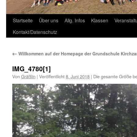
Zum
Startseite
Über uns
Allg. Infos
Klassen
Veranstal
Inhalt
Kontakt/Datenschutz
springen
←
Willkommen auf der Homepage der Grundschule Kirchza
IMG_4780[1]
Von
Gräßlin
|
Veröffentlicht
8. Juni 2018
|
Die gesamte Größe be