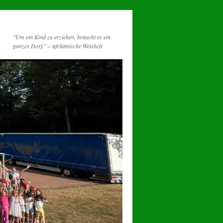
"Um ein Kind zu erziehen, braucht es ein
ganzes Dorf." – afrikanische Weisheit