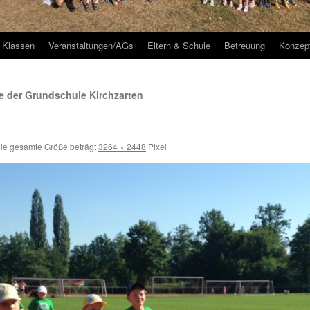
Klassen
Veranstaltungen/AGs
Eltern & Schule
Betreuung
Konzep
 der Grundschule Kirchzarten
ie gesamte Größe beträgt
3264 × 2448
Pixel