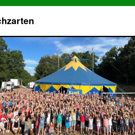
chzarten