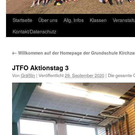
Zum
Startseite
Über uns
Allg. Infos
Klassen
Veranstal
Inhalt
Kontakt/Datenschutz
springen
←
Willkommen auf der Homepage der Grundschule Kirchza
JTFO Aktionstag 3
Von
Gräßlin
|
Veröffentlicht
29. September 2020
|
Die gesamte 