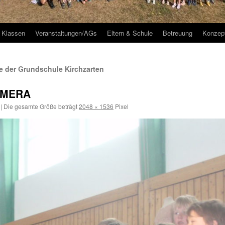
Klassen
Veranstaltungen/AGs
Eltern & Schule
Betreuung
Konzep
 der Grundschule Kirchzarten
AMERA
|
Die gesamte Größe beträgt
2048 × 1536
Pixel