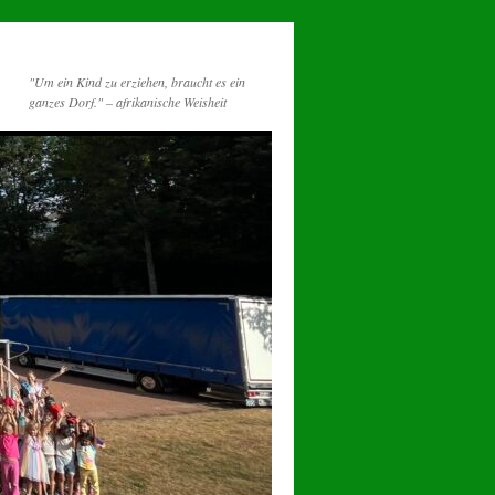
"Um ein Kind zu erziehen, braucht es ein
ganzes Dorf." – afrikanische Weisheit