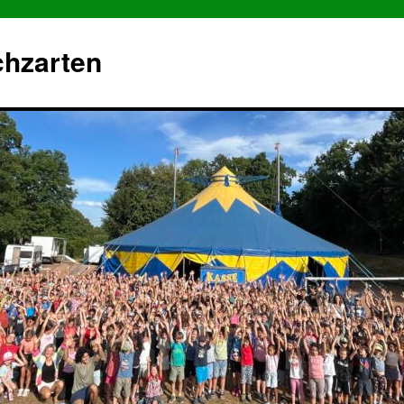
chzarten