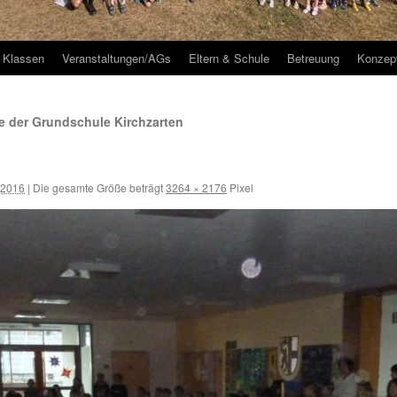
Klassen
Veranstaltungen/AGs
Eltern & Schule
Betreuung
Konzep
 der Grundschule Kirchzarten
 2016
|
Die gesamte Größe beträgt
3264 × 2176
Pixel