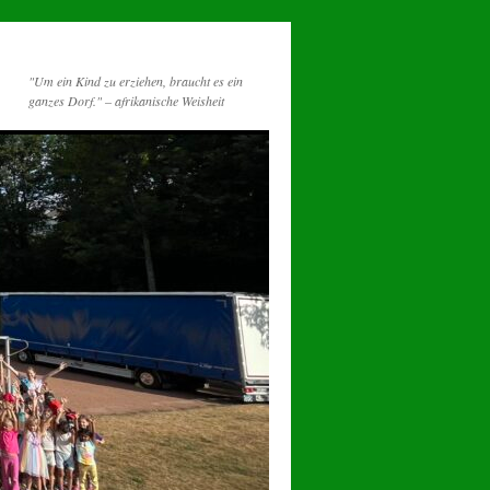
"Um ein Kind zu erziehen, braucht es ein
ganzes Dorf." – afrikanische Weisheit