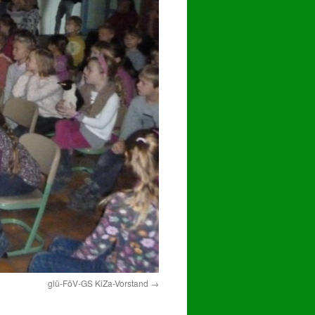
glü-FöV-GS KiZa-Vorstand